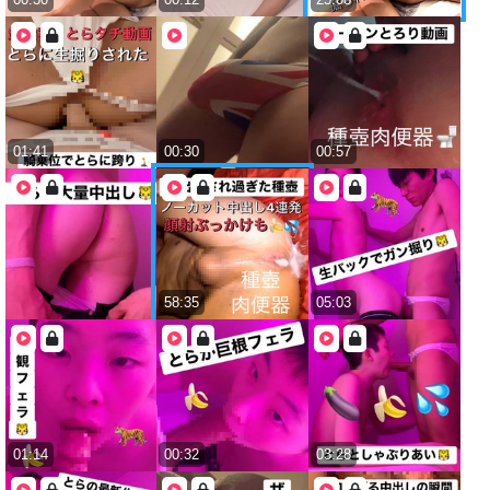
01:41
00:30
00:57
58:35
05:03
01:14
00:32
03:28