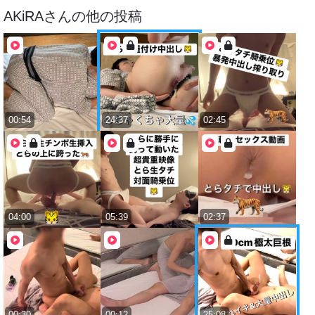
AKiRA
さんの他の投稿
00:54
24:37
02:45
04:00
05:39
02:37
00:30
00:12
25:08