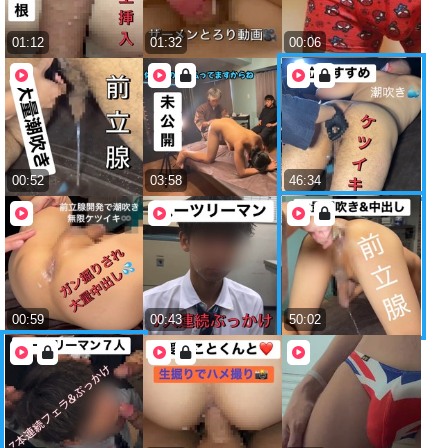
01:12
01:32
00:06
00:52
03:58
46:34
00:59
00:43
50:02