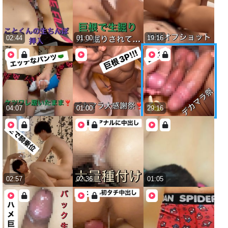
02:44
01:00
19:16
04:07
01:00
29:16
02:57
02:36
01:05