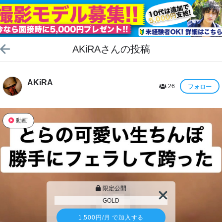
AKiRA
さんの投稿
AKiRA
26
フォロー
動画
限定公開
GOLD
1,500円
/月 で加入する