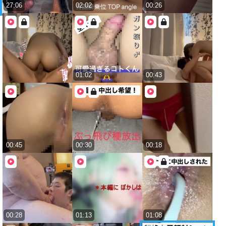
27:06
02:02
00:26
01:02
00:43
00:45
00:30
00:18
00:28
01:13
01:08