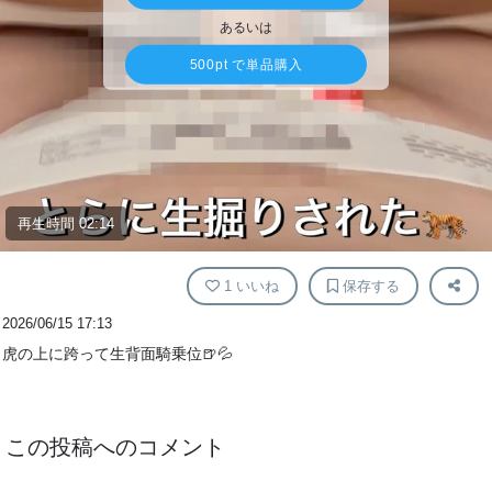
あるいは
500pt
で単品購入
再生時間 02:14
1
いいね
保存する
2026/06/15 17:13
虎の上に跨って生背面騎乗位🍺💦
この投稿へのコメント