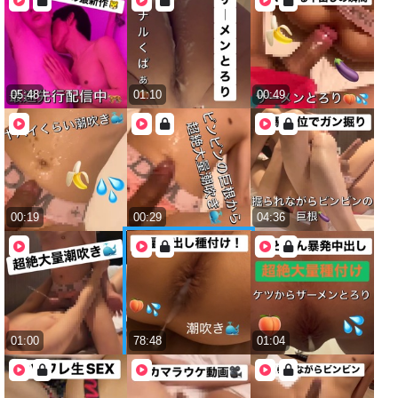
05:48
01:10
00:49
00:19
00:29
04:36
01:00
78:48
01:04