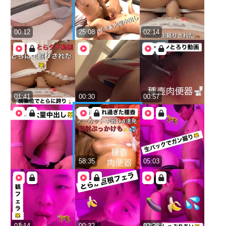
00:12
25:08
02:14
01:41
00:30
00:57
58:35
05:03
01:14
00:32
03:28