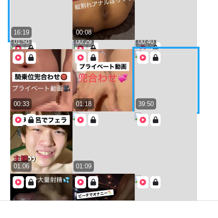
16:19
00:08
01:50
00:29
00:40
00:33
01:18
39:50
01:06
01:09