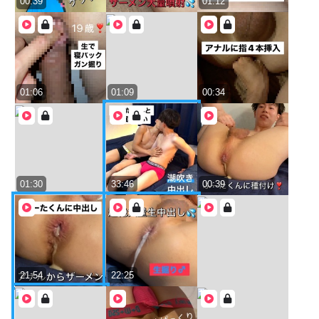
00:39
01:12
01:06
01:09
00:34
01:30
33:46
00:39
21:54
22:25