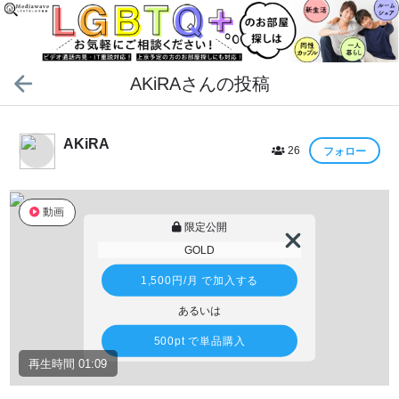
AKiRA
さんの投稿
AKiRA
26
フォロー
動画
限定公開
GOLD
1,500円
/月 で加入する
あるいは
500pt
で単品購入
再生時間 01:09