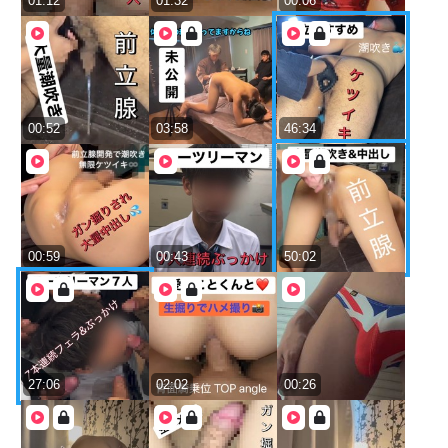
01:12
01:32
00:06
00:52
03:58
46:34
00:59
00:43
50:02
27:06
02:02
00:26