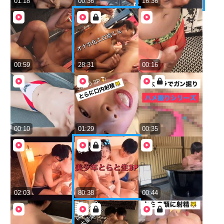
01:18
00:36
16:36
00:59
28:31
00:16
00:10
01:29
00:35
02:03
80:38
00:44