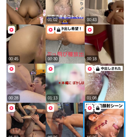
01:02
00:43
00:45
00:30
00:18
00:28
01:13
01:08