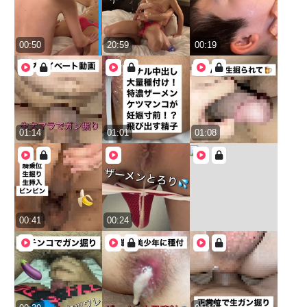
00:50
20:59
00:19
01:14
01:01
01:08
00:41
00:24