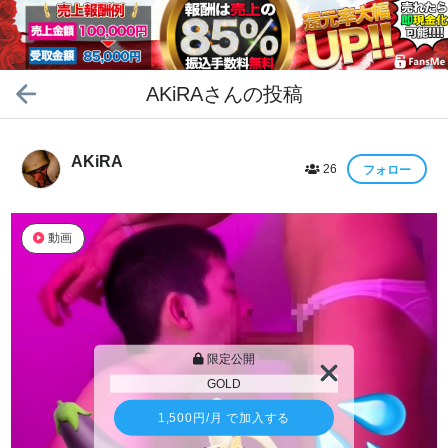
AKiRA
さんの投稿
AKiRA
26
フォロー
動画
限定公開
GOLD
1,500円
/月 で加入する