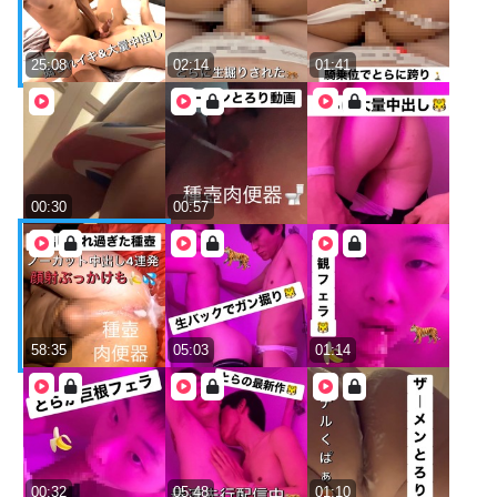
25:08
02:14
01:41
00:30
00:57
58:35
05:03
01:14
00:32
05:48
01:10