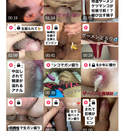
00:19
01:14
01:01
01:08
00:41
00:24
00:39
01:12
01:06
01:09