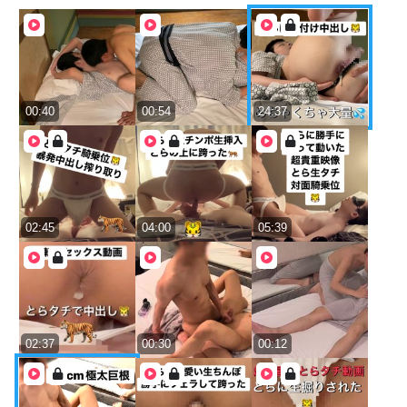
00:40
00:54
24:37
02:45
04:00
05:39
02:37
00:30
00:12