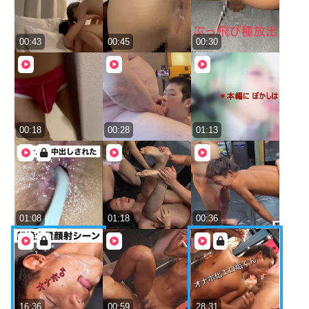
00:43
00:45
00:30
00:18
00:28
01:13
01:08
01:18
00:36
16:36
00:59
28:31