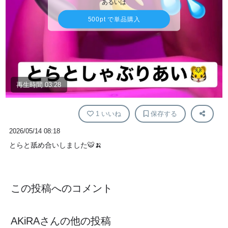
あるいは
500pt
で単品購入
再生時間 03:28
1
いいね
保存する
2026/05/14 08:18
とらと舐め合いしました🐯🍌
この投稿へのコメント
AKiRA
さんの他の投稿