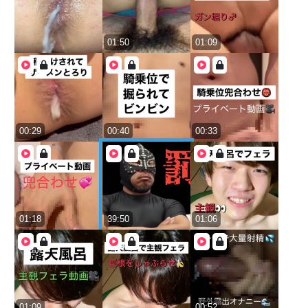
01:50
01:09
00:29
00:40
00:33
01:18
39:50
01:06
01:09
00:52