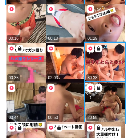
00:16
00:10
01:29
00:35
02:03
80:38
00:44
00:50
20:59