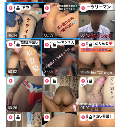
46:34
00:59
00:43
50:02
27:06
02:02
00:26
01:02