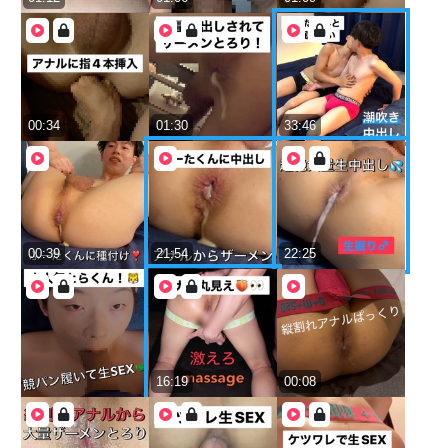
00:34
01:30
33:46
00:39
21:54
22:25
16:19
00:08