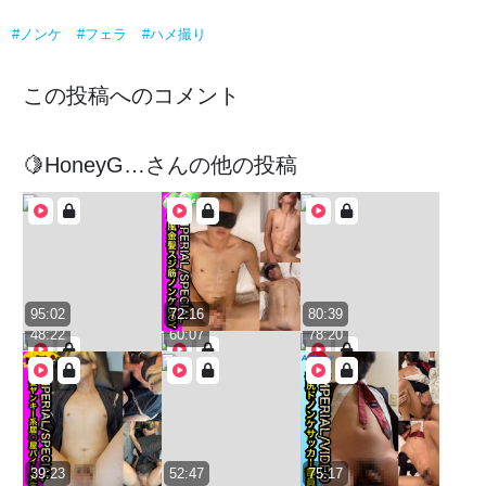
#ノンケ
#フェラ
#ハメ撮り
この投稿へのコメント
🍋HoneyG…
さんの他の投稿
95:02
72:16
80:39
48:22
60:07
78:20
39:23
52:47
75:17