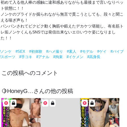
初めて入る他人棒の感触に違和感ありながらも最後まで言いなりペッ
ト状態に！！
ノンケのプライドか掘られながら無言で貫こうとしても、段々と聞こ
える喘ぎ声も！
パンパンされてビクビク動く胸筋や鍛えたデカケツ堪能し、有名筋ト
レ垢ノンケくんもSNSでは発信出来ないエロいウケ姿になりまし
た！！
#ノンケ
#SEX
#初体験
#ハメ撮り
#素人
#モデル
#ゲイ
#バイブ
#スポーツ
#手コキ
#アナル
#拘束
#イケメン
#高身長
この投稿へのコメント
🍋HoneyG…
さんの他の投稿