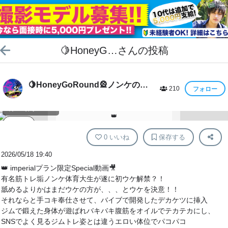
🍋HoneyG…
さんの投稿
🍋HoneyGoRound🎡ノンケの部
210
フォロー
限定公開
屋にようこそ🍋
👑HoneyGoRound👑インペリアルプラン
再生時間 28:32
👑
動画
15,000円
/月 で加入する
0
いいね
保存する
2026/05/18 19:40
👑 imperialプラン限定Special動画🎥
有名筋トレ垢ノンケ体育大生が遂に初ウケ解禁？！
舐めるよりかはまだウケの方が、、、とウケを決意！！
それならと手コキ奉仕させて、バイブで開発したデカケツに挿入
ジムで鍛えた身体が遊ばれバキバキ腹筋をオイルでテカテカにし、
SNSでよく見るジムトレ姿とは違うエロい体位でパコパコ