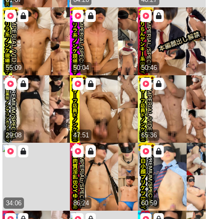
55:09
50:04
50:46
29:08
47:51
65:36
34:06
86:24
60:59