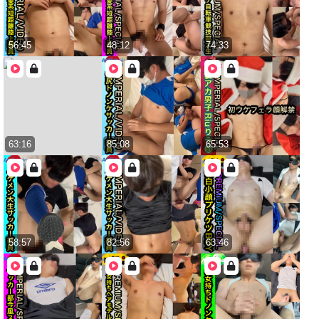
56:45
48:12
74:33
63:16
85:08
65:53
58:57
82:56
63:46