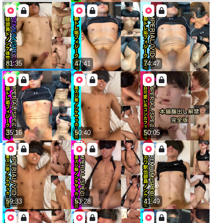
81:35
47:41
74:47
35:16
50:40
50:05
59:33
53:28
41:49