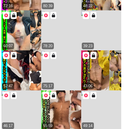
72:16
80:39
48:22
60:07
78:20
39:23
52:47
75:17
43:06
46:17
55:59
49:14