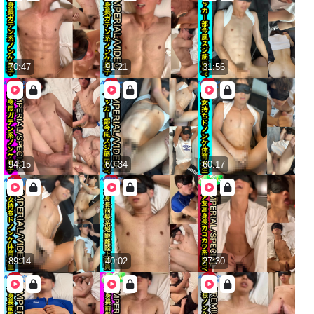
70:47
91:21
31:56
94:15
60:34
60:17
89:14
40:02
27:30