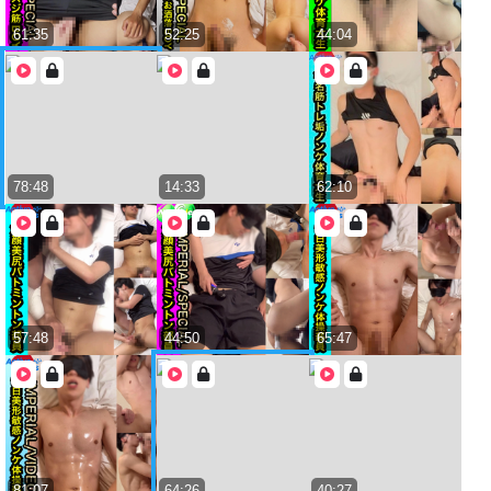
61:35
52:25
44:04
78:48
14:33
62:10
57:48
44:50
65:47
81:07
64:26
40:27