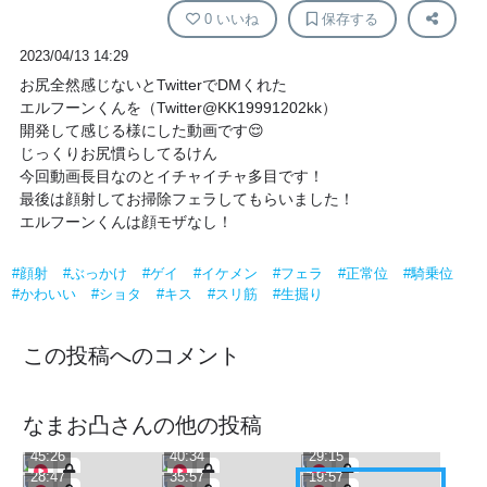
0
いいね
保存する
2023/04/13 14:29
お尻全然感じないとTwitterでDMくれた
エルフーンくんを（Twitter@KK19991202kk）
開発して感じる様にした動画です😌
じっくりお尻慣らしてるけん
今回動画長目なのとイチャイチャ多目です！
最後は顔射してお掃除フェラしてもらいました！
エルフーンくんは顔モザなし！
#顔射
#ぶっかけ
#ゲイ
#イケメン
#フェラ
#正常位
#騎乗位
#かわいい
#ショタ
#キス
#スリ筋
#生掘り
この投稿へのコメント
なまお凸
さんの他の投稿
45:26
40:34
29:15
28:47
35:57
19:57