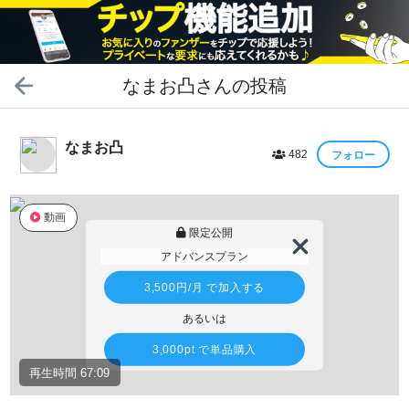
なまお凸
さんの投稿
なまお凸
482
フォロー
動画
限定公開
アドバンスプラン
3,500円
/月 で加入する
あるいは
3,000pt
で単品購入
再生時間 67:09