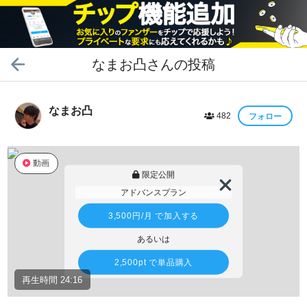
なまお凸
さんの投稿
なまお凸
482
フォロー
動画
限定公開
アドバンスプラン
3,500円
/月 で加入する
あるいは
2,500pt
で単品購入
再生時間 24:16