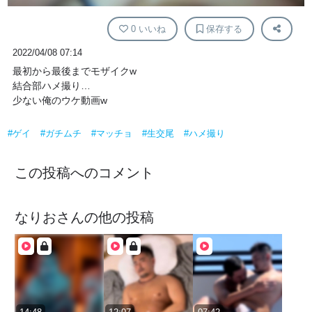
0
いいね
保存する
2022/04/08 07:14
最初から最後までモザイクw
結合部ハメ撮り…
少ない俺のウケ動画w
#ゲイ
#ガチムチ
#マッチョ
#生交尾
#ハメ撮り
この投稿へのコメント
なりお
さんの他の投稿