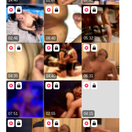
14:48
12:07
07:42
02:46
08:40
05:32
04:35
14:40
06:31
07:51
02:55
04:15