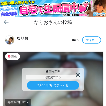
なりお
さんの投稿
なりお
27
フォロー
動画
限定公開
雄交尾プラン
2,900円
/月 で加入する
再生時間 01:17