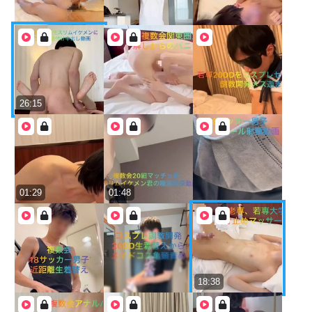
26:15
01:29
01:48
18:38