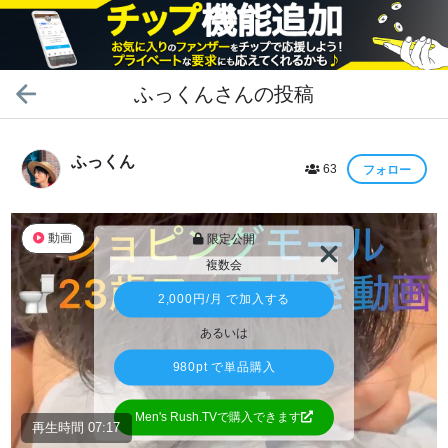
ふっくん
さんの投稿
ふっくん
63
フォロー
動画
限定公開
複数会
2,000円
/月 で加入する
あるいは
980pt
で単品購入
Men's Rush.TVで購入できます
再生時間 07:17