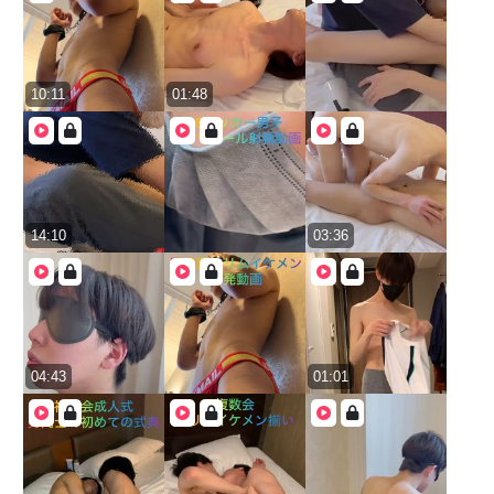
10:11
01:48
14:10
03:36
04:43
01:01