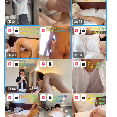
05:34
30:31
66:48
31:01
13:04