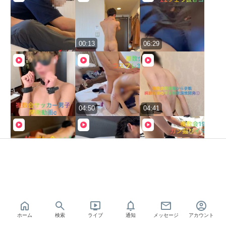
00:13
06:29
04:50
04:41
04:39
00:50
18:21
ホーム
検索
ライブ
通知
メッセージ
アカウント