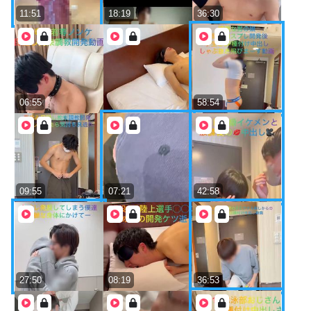
11:51
18:19
36:30
06:55
58:54
09:55
07:21
42:58
27:50
08:19
36:53