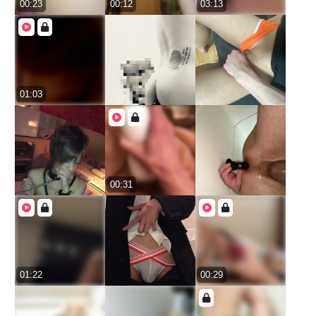
00:23
00:12
03:13
01:03
00:31
01:22
00:29