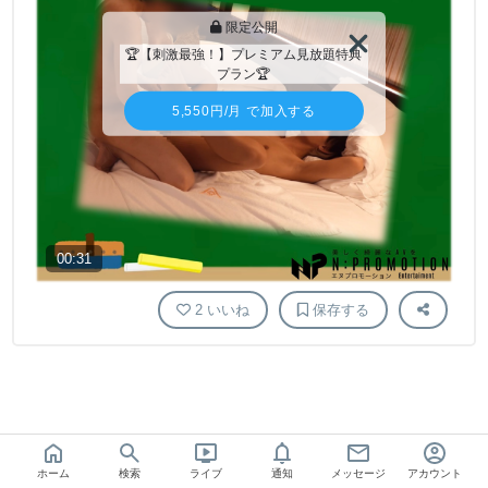
限定公開
🏆【刺激最強！】プレミアム見放題特典
プラン🏆
5,550円
/月 で加入する
00:31
2
いいね
保存する
ホーム
検索
ライブ
通知
メッセージ
アカウント