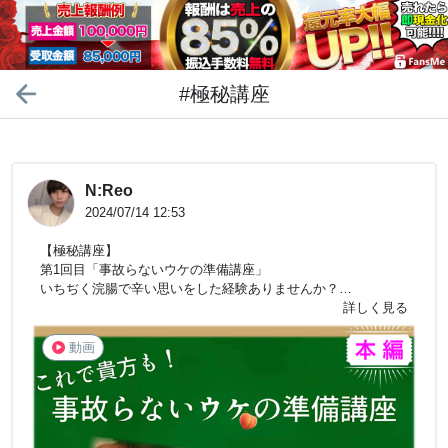
#極秘講座
N:Reo
2024/07/14 12:53
【極秘講座】
第1回目「事故らないウケの準備講座」
いちぢく浣腸で辛い思いをした経験ありませんか？
いちぢく浣腸は便を催すモノ、綺麗にするのではありません。
詳しく見る
逆に腸を刺激してしまうので行為の最中に出る危険がありま
す。
動画
悩んでいる方、そんな貴方に必見！の動画です。